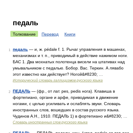
педаль
Толкование
Перевод
Книги
педаль
— и, ж. pédale f. 1. Рычаг управления в машинах,
1
механизмах и т. п., приводимый в действие нажимом ноги.
БАС 1. Два мохнатых полотенца висели на штативах над
умывальником с педалью. Бобор. Вас. Теркин. А лявабо
этот известно как действует? Ногой&#8230; …
Исторический словарь галлицизмов русского языка
ПЕДАЛЬ
— (фр., от лат. pes, pedis нога). Клавиша в
2
фортепиано, органе и арфе, приводимая в движение
ногами, с целью усиливать и ослаблять звуки. Словарь
иностранных слов, вошедших в состав русского языка.
Чудинов А.Н., 1910. ПЕДАЛЬ 1) в фортепиано и&#8230; …
Словарь иностранных слов русского языка