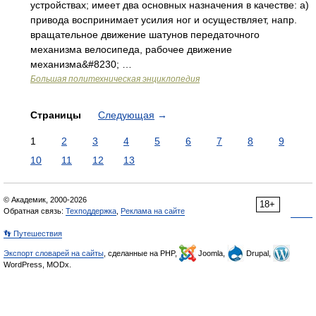
устройствах; имеет два основных назначения в качестве: а)
привода воспринимает усилия ног и осуществляет, напр.
вращательное движение шатунов передаточного
механизма велосипеда, рабочее движение
механизма&#8230; …
Большая политехническая энциклопедия
Страницы
Следующая
→
1
2
3
4
5
6
7
8
9
10
11
12
13
© Академик, 2000-2026
18+
Обратная связь:
Техподдержка
,
Реклама на сайте
👣 Путешествия
Экспорт словарей на сайты
, сделанные на PHP,
Joomla,
Drupal,
WordPress, MODx.