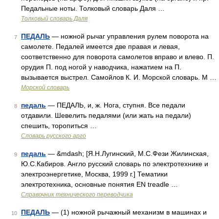
Педальные ноты. Толковый словарь Даля …
Толковый словарь Даля
ПЕДАЛЬ
— ножной рычаг управления рулем поворота на
7
самолете. Педалей имеется две правая и левая,
соответственно для поворота самолетов вправо и влево. П.
орудия П. под ногой у наводчика, нажатием на П.
вызывается выстрел. Самойлов К. И. Морской словарь. М …
Морской словарь
педаль
— ПЕДАЛЬ, и, ж. Нога, ступня. Все педали
8
отдавили. Шевелить педалями (или жать на педали)
спешить, торопиться …
Словарь русского арго
педаль
— &mdash; [Я.Н.Лугинский, М.С.Фези Жилинская,
9
Ю.С.Кабиров. Англо русский словарь по электротехнике и
электроэнергетике, Москва, 1999 г.] Тематики
электротехника, основные понятия EN treadle …
Справочник технического переводчика
ПЕДАЛЬ
— (1) ножной рычажный механизм в машинах и
10