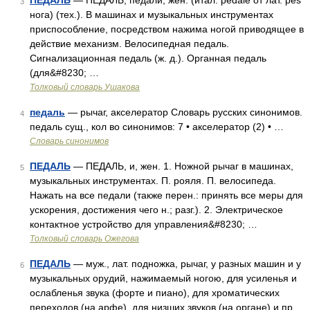
ПЕДАЛЬ
— ПЕДАЛЬ, педали, жен. (итал. pedale от лат. pes
3
нога) (тех.). В машинах и музыкальных инструментах
приспособление, посредством нажима ногой приводящее в
действие механизм. Велосипедная педаль.
Сигнализационная педаль (ж. д.). Органная педаль
(для&#8230; …
Толковый словарь Ушакова
педаль
— рычаг, акселератор Словарь русских синонимов.
4
педаль сущ., кол во синонимов: 7 • акселератор (2) • …
Словарь синонимов
ПЕДАЛЬ
— ПЕДАЛЬ, и, жен. 1. Ножной рычаг в машинах,
5
музыкальных инструментах. П. рояля. П. велосипеда.
Нажать на все педали (также перен.: принять все меры для
ускорения, достижения чего н.; разг.). 2. Электрическое
контактное устройство для управления&#8230; …
Толковый словарь Ожегова
ПЕДАЛЬ
— муж., лат. подножка, рычаг, у разных машин и у
6
музыкальных орудий, нажимаемый ногою, для усиленья и
ослабленья звука (форте и пиано), для хроматических
переходов (на арфе), для низших звуков (на органе) и пр.